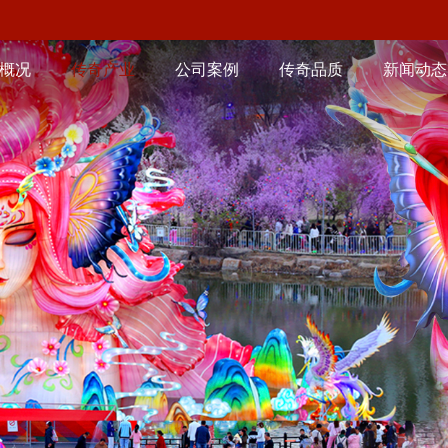
概况
传奇产业
公司案例
传奇品质
新闻动态