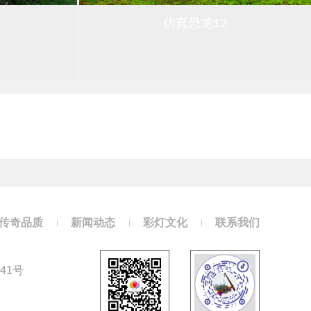
仿真恐龙12
传奇品质
新闻动态
彩灯文化
联系我们
41号