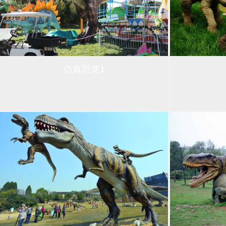
仿真恐龙1