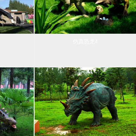
仿真恐龙4